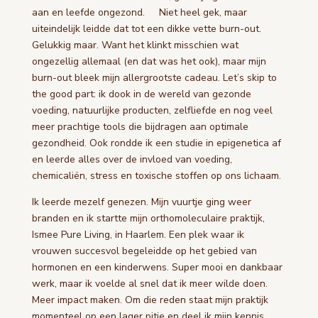
aan en leefde ongezond. Niet heel gek, maar
uiteindelijk leidde dat tot een dikke vette burn-out.
Gelukkig maar. Want het klinkt misschien wat
ongezellig allemaal (en dat was het ook), maar mijn
burn-out bleek mijn allergrootste cadeau. Let’s skip to
the good part: ik dook in de wereld van gezonde
voeding, natuurlijke producten, zelfliefde en nog veel
meer prachtige tools die bijdragen aan optimale
gezondheid. Ook rondde ik een studie in epigenetica af
en leerde alles over de invloed van voeding,
chemicaliën, stress en toxische stoffen op ons lichaam.
Ik leerde mezelf genezen. Mijn vuurtje ging weer
branden en ik startte mijn orthomoleculaire praktijk,
Ismee Pure Living, in Haarlem. Een plek waar ik
vrouwen succesvol begeleidde op het gebied van
hormonen en een kinderwens. Super mooi en dankbaar
werk, maar ik voelde al snel dat ik meer wilde doen.
Meer impact maken. Om die reden staat mijn praktijk
momenteel op een lager pitje en deel ik mijn kennis